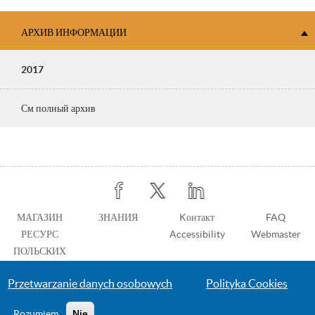
АРХИВ ИНФОРМАЦИИ
2017
См полный архив
Stopka
МАГАЗИН
ЗНАНИЯ
Stopka
Kонтакт
FAQ
РЕСУРС
z
Accessibility
Webmaster
ПОЛЬСКИХ
prawej
СТАНДАРТОВ
Przetwarzanie danych osobowych
Polityka Cookies
Rozumiem
Nie