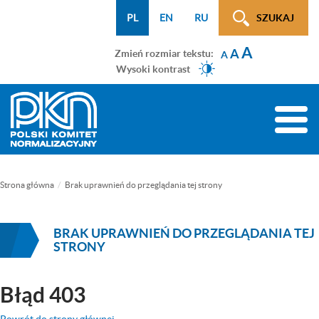
Menu
Przejdź
Przejdź
Przejdź
Przejdź
Mapa
PL
EN
RU
SZUKAJ
WCAG
do
do
do
do
strony
A
menu
treści
wyszukiwarki
menu
A
Zmień rozmiar tekstu:
A
głównego
bocznego
Wysoki kontrast
(tylko
na
Toggle
podstronach)
naviga
Strona główna
Brak uprawnień do przeglądania tej strony
BRAK UPRAWNIEŃ DO PRZEGLĄDANIA TEJ
STRONY
Błąd 403