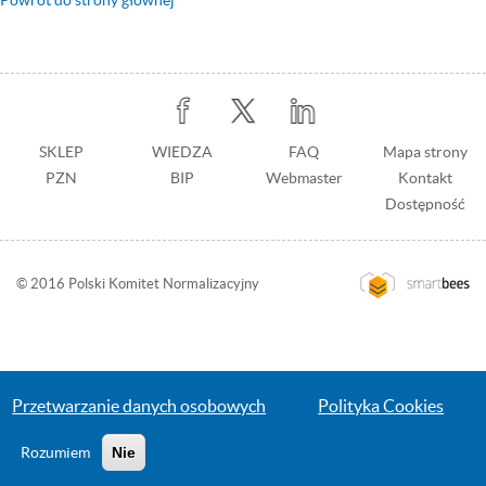
Powrót do strony głównej
Stopka
SKLEP
WIEDZA
Stopka
FAQ
Mapa strony
PZN
BIP
z
Webmaster
Kontakt
prawej
Dostępność
© 2016 Polski Komitet Normalizacyjny
Przejdź
na
stronę
wykonawcy:
Smartbess
Przetwarzanie danych osobowych
Polityka Cookies
Rozumiem
Nie