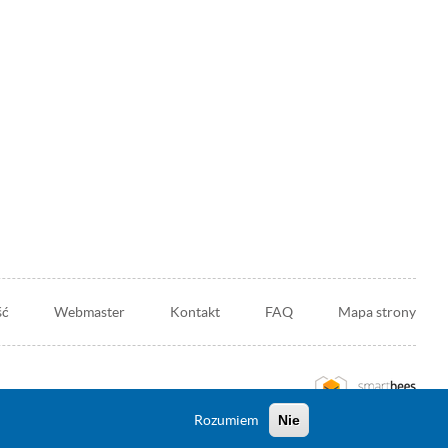
ść
Webmaster
Kontakt
FAQ
Mapa strony
Przejdź
na
Rozumiem
Nie
stronę