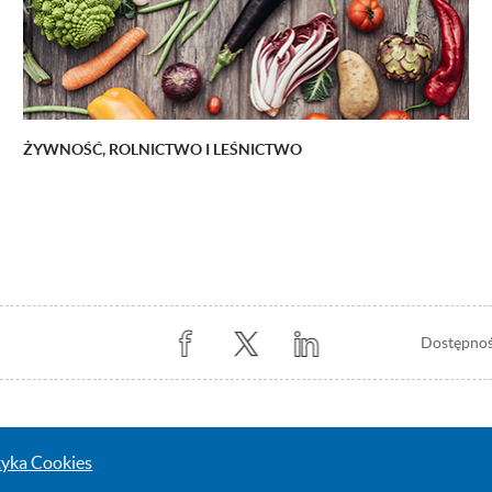
ŻYWNOŚĆ, ROLNICTWO I LEŚNICTWO
Stopka
Dostępno
z
prawej
tyka Cookies