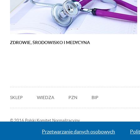
ZDROWIE, ŚRODOWISKO I MEDYCYNA
Stopka
SKLEP
WIEDZA
PZN
BIP
© 2016 Polski Komitet Normalizacyjny
Przetwarzanie danych osobowych
Poli