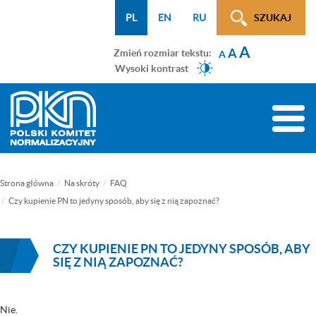
Menu
Przejdź
Przejdź
Przejdź
Przejdź
Mapa
PL
EN
RU
SZUKAJ
WCAG
do
do
do
do
strony
A
menu
treści
wyszukiwarki
menu
A
Zmień rozmiar tekstu:
A
głównego
bocznego
Wysoki kontrast
(tylko
na
Toggle
podstronach)
naviga
Strona główna
Na skróty
FAQ
Czy kupienie PN to jedyny sposób, aby się z nią zapoznać?
CZY KUPIENIE PN TO JEDYNY SPOSÓB, ABY
SIĘ Z NIĄ ZAPOZNAĆ?
Nie.