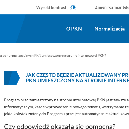
Wysoki kontrast
Zmień rozmiar tek
O PKN
Normalizacja
 prac normalizacyjnych PKN umieszczony na stronie internetowej PKN?
JAK CZĘSTO BĘDZIE AKTUALIZOWANY 
PKN UMIESZCZONY NA STRONIE INTERN
Program prac zamieszczony na stronie internetowej PKN jest zawsze a
informatycznym, każde wprowadzenie nowego tematu, wstrzymanie r
jakiejkolwiek zmiany do Programu prac jest automatycznie aktualizow
Czy odpowiedź okazała się pomocna?