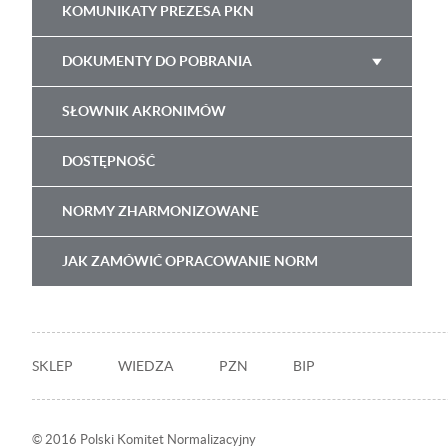
KOMUNIKATY PREZESA PKN
DOKUMENTY DO POBRANIA
SŁOWNIK AKRONIMÓW
DOSTĘPNOŚĆ
NORMY ZHARMONIZOWANE
JAK ZAMÓWIĆ OPRACOWANIE NORM
Stopka
SKLEP
WIEDZA
PZN
BIP
© 2016 Polski Komitet Normalizacyjny