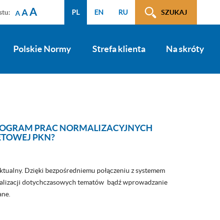
A
A
stu:
PL
EN
RU
SZUKAJ
A
Polskie Normy
Strefa klienta
Na skróty
PROGRAM PRAC NORMALIZACYJNYCH
ETOWEJ PKN?
ktualny. Dzięki bezpośredniemu połączeniu z systemem
ealizacji dotychczasowych tematów bądź wprowadzanie
ane.