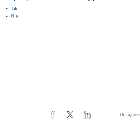
Tak
Nie
Stopka
Dostępno
z
prawej