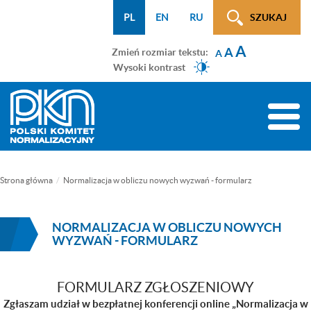
Menu
Przejdź
Przejdź
Przejdź
Przejdź
Mapa
PL
EN
RU
SZUKAJ
WCAG
do
do
do
do
strony
A
menu
treści
wyszukiwarki
menu
A
Zmień rozmiar tekstu:
A
głównego
bocznego
Wysoki kontrast
(tylko
na
Toggle
podstronach)
naviga
Strona główna
Normalizacja w obliczu nowych wyzwań - formularz
NORMALIZACJA W OBLICZU NOWYCH
WYZWAŃ - FORMULARZ
FORMULARZ ZGŁOSZENIOWY
Zgłaszam udział w bezpłatnej konferencji online „Normalizacja w