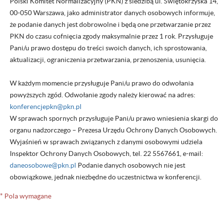
Polski Komitet Normalizacyjny (PKN) z siedzibą ul. Świętokrzyska 14,
00-050 Warszawa, jako administrator danych osobowych informuje,
że podanie danych jest dobrowolne i będą one przetwarzanie przez
PKN do czasu cofnięcia zgody maksymalnie przez 1 rok. Przysługuje
Pani/u prawo dostępu do treści swoich danych, ich sprostowania,
aktualizacji, ograniczenia przetwarzania, przenoszenia, usunięcia.
W każdym momencie przysługuje Pani/u prawo do odwołania
powyższych zgód. Odwołanie zgody należy kierować na adres:
konferencjepkn@pkn.pl
W sprawach spornych przysługuje Pani/u prawo wniesienia skargi do
organu nadzorczego – Prezesa Urzędu Ochrony Danych Osobowych.
Wyjaśnień w sprawach związanych z danymi osobowymi udziela
Inspektor Ochrony Danych Osobowych, tel. 22 5567661, e-mail:
daneosobowe@pkn.pl
Podanie danych osobowych nie jest
obowiązkowe, jednak niezbędne do uczestnictwa w konferencji.
* Pola wymagane