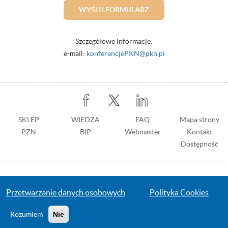
WYŚLIJ FORMULARZ
Szczegółowe informacje:
e-mail:
konferencjePKN@pkn.pl
Stopka
SKLEP
WIEDZA
Stopka
FAQ
Mapa strony
PZN
BIP
z
Webmaster
Kontakt
prawej
Dostępność
© 2016 Polski Komitet Normalizacyjny
Przejdź
Przetwarzanie danych osobowych
Polityka Cookies
na
stronę
Rozumiem
Nie
wykonawcy: