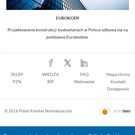
EUROKODY
Projektowanie konstrukcji budowlanych w Polsce odbywa się na
podstawie Eurokodów.
Stopka
SKLEP
WIEDZA
Stopka
FAQ
Mapa strony
PZN
BIP
z
Webmaster
Kontakt
prawej
Dostępność
© 2016 Polski Komitet Normalizacyjny
Przejdź
na
stronę
wykonawcy: