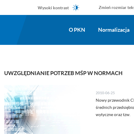
Wysoki kontrast
Zmień rozmiar tek
O PKN
Normalizacja
UWZGLĘDNIANIE POTRZEB MŚP W NORMACH
2010-06-25
Nowy przewodnik CE
średnich przedsiębi
wytyczne oraz tzw.