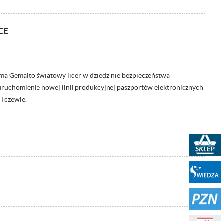
CE
rma Gemalto światowy lider w dziedzinie bezpieczeństwa
 uruchomienie nowej linii produkcyjnej paszportów elektronicznych
 Tczewie.
Sklep PKN
Portal WIEDZA
PZN