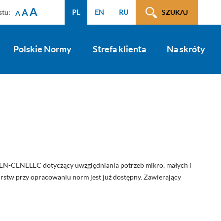
A
A
stu:
PL
EN
RU
SZUKAJ
A
Polskie Normy
Strefa klienta
Na skróty
N-CENELEC dotyczący uwzględniania potrzeb mikro, małych i
orstw przy opracowaniu norm jest już dostępny. Zawierający