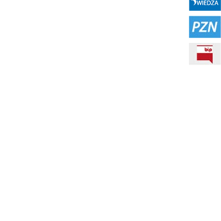
PZN
BIP