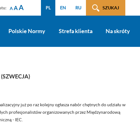
A
A
stu:
PL
EN
RU
SZUKAJ
A
Polskie Normy
Strefa klienta
Na skróty
 (SZWECJA)
lizacyjny już po raz kolejny ogłasza nabór chętnych do udziału w
odych profesjonalistów organizowanych przez Międzynarodową
iczną - IEC.