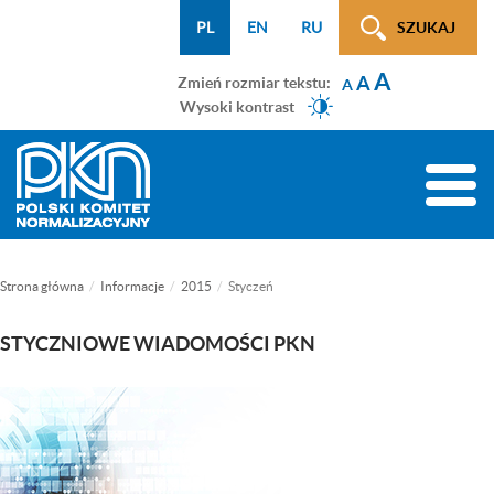
Menu
Przejdź
Przejdź
Przejdź
Przejdź
Mapa
PL
EN
RU
SZUKAJ
WCAG
do
do
do
do
strony
A
menu
treści
wyszukiwarki
menu
A
Zmień rozmiar tekstu:
A
głównego
bocznego
Wysoki kontrast
(tylko
na
Toggle
podstronach)
naviga
Strona główna
Informacje
2015
Styczeń
STYCZNIOWE WIADOMOŚCI PKN