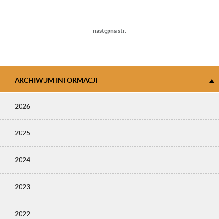
Następna
następna str.
strona
ARCHIWUM INFORMACJI
2026
2025
2024
2023
2022