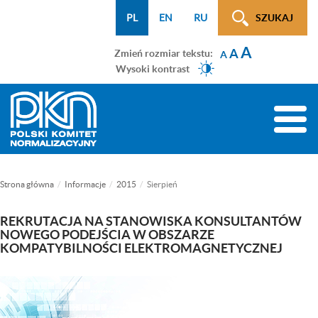
Menu
Przejdź
Przejdź
Przejdź
Przejdź
Mapa
PL
EN
RU
SZUKAJ
WCAG
do
do
do
do
strony
A
menu
treści
wyszukiwarki
menu
A
Zmień rozmiar tekstu:
A
głównego
bocznego
Wysoki kontrast
(tylko
na
Toggle
podstronach)
naviga
Strona główna
Informacje
2015
Sierpień
REKRUTACJA NA STANOWISKA KONSULTANTÓW
NOWEGO PODEJŚCIA W OBSZARZE
KOMPATYBILNOŚCI ELEKTROMAGNETYCZNEJ