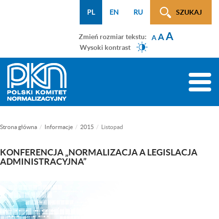
Menu
Przejdź
Przejdź
Przejdź
Przejdź
Mapa
PL
EN
RU
SZUKAJ
WCAG
do
do
do
do
strony
A
menu
treści
wyszukiwarki
menu
A
Zmień rozmiar tekstu:
A
głównego
bocznego
Wysoki kontrast
(tylko
na
Toggle
podstronach)
naviga
Strona główna
Informacje
2015
Listopad
KONFERENCJA „NORMALIZACJA A LEGISLACJA
ADMINISTRACYJNA”