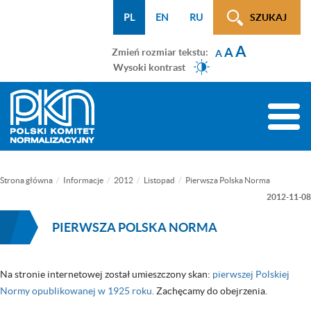
Menu
Przejdź
Przejdź
Przejdź
Przejdź
Mapa
PL
EN
RU
SZUKAJ
WCAG
do
do
do
do
strony
A
menu
treści
wyszukiwarki
menu
A
Zmień rozmiar tekstu:
A
głównego
bocznego
Wysoki kontrast
(tylko
na
Toggle
podstronach)
naviga
Strona główna
Informacje
2012
Listopad
Pierwsza Polska Norma
2012-11-08
PIERWSZA POLSKA NORMA
Na stronie internetowej został umieszczony skan:
pierwszej Polskiej
Normy opublikowanej w 1925 roku.
Zachęcamy do obejrzenia.