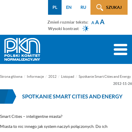
Menu
Przejdź
Przejdź
Przejdź
Przejdź
Mapa
PL
EN
RU
SZUKAJ
WCAG
do
do
do
do
strony
A
menu
treści
wyszukiwarki
menu
A
Zmień rozmiar tekstu:
A
głównego
bocznego
Wysoki kontrast
(tylko
na
Toggle
podstronach)
naviga
Strona główna
Informacje
2012
Listopad
Spotkanie Smart Cities and Energy
2012-11-26
SPOTKANIE SMART CITIES AND ENERGY
Smart Cities – inteligentne miasta?
Miasta to nic innego jak system naczyń połączonych. Do ich