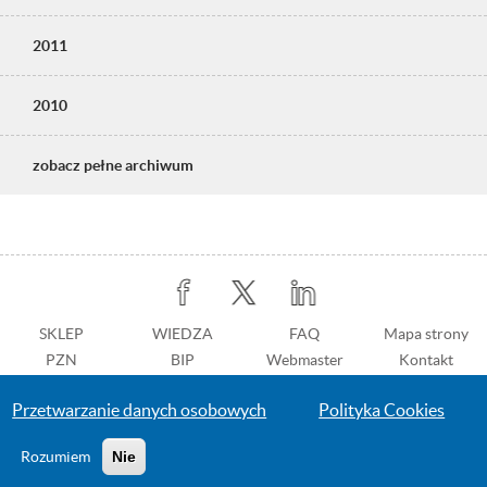
2011
2010
zobacz pełne archiwum
Stopka
SKLEP
WIEDZA
Stopka
FAQ
Mapa strony
PZN
BIP
z
Webmaster
Kontakt
prawej
Dostępność
Przetwarzanie danych osobowych
Polityka Cookies
Rozumiem
Nie
© 2016 Polski Komitet Normalizacyjny
Przejdź