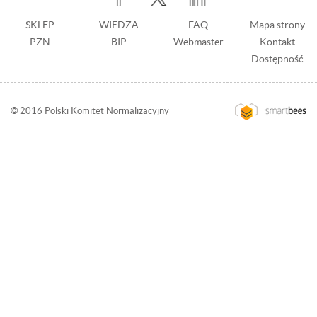
Stopka
SKLEP
WIEDZA
Stopka
FAQ
Mapa strony
PZN
BIP
z
Webmaster
Kontakt
prawej
Dostępność
© 2016 Polski Komitet Normalizacyjny
Przejdź
na
stronę
wykonawcy:
Smartbess