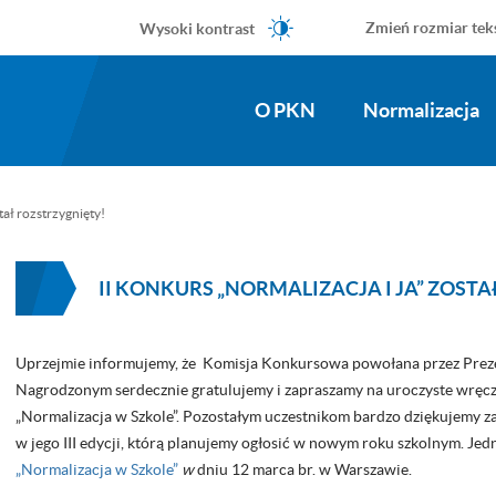
Wysoki kontrast
Zmień rozmiar tek
O PKN
Normalizacja
tał rozstrzygnięty!
II KONKURS „NORMALIZACJA I JA” ZOST
Uprzejmie informujemy, że Komisja Konkursowa powołana przez Pre
Nagrodzonym serdecznie gratulujemy i zapraszamy na uroczyste wręcz
„Normalizacja w Szkole”. Pozostałym uczestnikom bardzo dziękujemy z
w jego III edycji, którą planujemy ogłosić w nowym roku szkolnym. Je
„Normalizacja w Szkole”
w
dniu 12 marca br. w Warszawie.