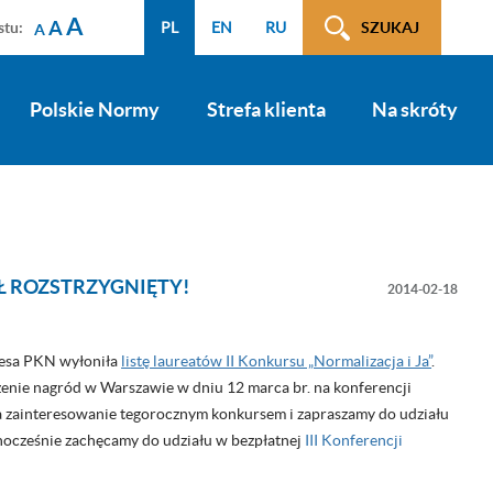
A
A
stu:
PL
EN
RU
SZUKAJ
A
Polskie Normy
Strefa klienta
Na skróty
AŁ ROZSTRZYGNIĘTY!
2014-02-18
zesa PKN wyłoniła
listę laureatów II Konkursu „Normalizacja i Ja”
.
enie nagród w Warszawie w dniu 12 marca br. na konferencji
a zainteresowanie tegorocznym konkursem i zapraszamy do udziału
dnocześnie zachęcamy do udziału w bezpłatnej
III Konferencji