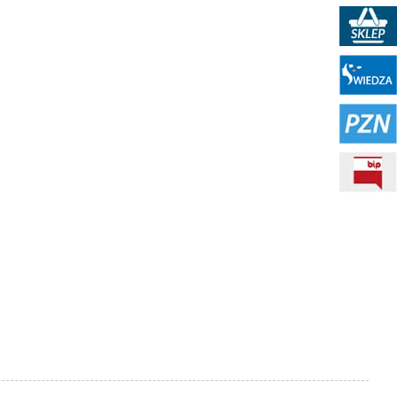
Sklep PKN
Portal WIEDZA
PZN
BIP