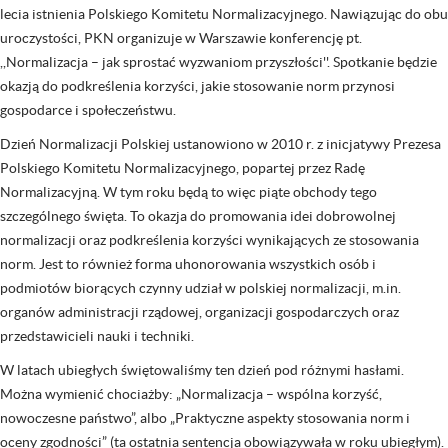
lecia istnienia Polskiego Komitetu Normalizacyjnego. Nawiązując do obu
uroczystości, PKN organizuje w Warszawie konferencję pt.
,,Normalizacja – jak sprostać wyzwaniom przyszłości''. Spotkanie będzie
okazją do podkreślenia korzyści, jakie stosowanie norm przynosi
gospodarce i społeczeństwu.
Dzień Normalizacji Polskiej ustanowiono w 2010 r. z inicjatywy Prezesa
Polskiego Komitetu Normalizacyjnego, popartej przez Radę
Normalizacyjną. W tym roku będą to więc piąte obchody tego
szczególnego święta. To okazja do promowania idei dobrowolnej
normalizacji oraz podkreślenia korzyści wynikających ze stosowania
norm. Jest to również forma uhonorowania wszystkich osób i
podmiotów biorących czynny udział w polskiej normalizacji, m.in.
organów administracji rządowej, organizacji gospodarczych oraz
przedstawicieli nauki i techniki.
W latach ubiegłych świętowaliśmy ten dzień pod różnymi hasłami.
Można wymienić chociażby: „Normalizacja – wspólna korzyść,
nowoczesne państwo”, albo „Praktyczne aspekty stosowania norm i
oceny zgodności” (ta ostatnia sentencja obowiązywała w roku ubiegłym).