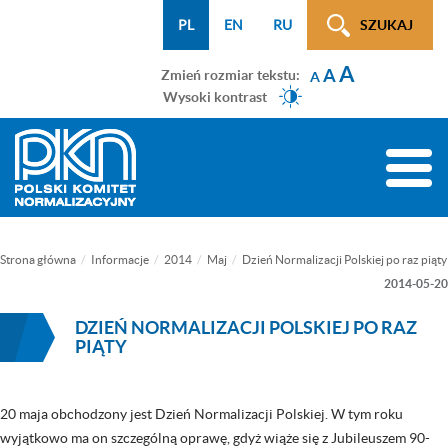
Menu
Przejdź
Przejdź
Przejdź
Przejdź
Mapa
PL
EN
RU
SZUKAJ
WCAG
do
do
do
do
strony
A
menu
treści
wyszukiwarki
menu
A
Zmień rozmiar tekstu:
A
głównego
bocznego
Wysoki kontrast
(tylko
na
Toggle
podstronach)
naviga
Strona główna
Informacje
2014
Maj
Dzień Normalizacji Polskiej po raz piąty
2014-05-20
DZIEŃ NORMALIZACJI POLSKIEJ PO RAZ
PIĄTY
20 maja obchodzony jest Dzień Normalizacji Polskiej. W tym roku
wyjątkowo ma on szczególną oprawę, gdyż wiąże się z Jubileuszem 90-