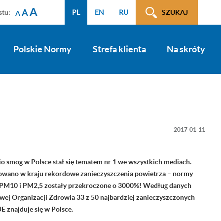
A
A
stu:
PL
EN
RU
SZUKAJ
A
Polskie Normy
Strefa klienta
Na skróty
2017-01-11
io smog w Polsce stał się tematem nr 1 we wszystkich mediach.
wano w kraju rekordowe zanieczyszczenia powietrza – normy
PM10 i PM2,5 zostały przekroczone o 3000%! Według danych
wej Organizacji Zdrowia 33 z 50 najbardziej zanieczyszczonych
E znajduje się w Polsce.