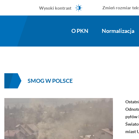
Wysoki kontrast
Zmień rozmiar tek
O PKN
Normalizacja
SMOG W POLSCE
Ostatn
Odnoto
pyłów 
Świato
miast U