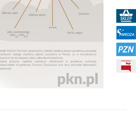
Sklep PKN
Portal WIEDZA
PZN
BIP