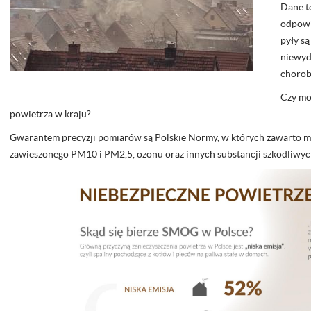
Dane te
odpowi
pyły są
niewyd
choroby
Czy mo
powietrza w kraju?
Gwarantem precyzji pomiarów są Polskie Normy, w których zawarto meto
zawieszonego PM10 i PM2,5, ozonu oraz innych substancji szkodliwyc