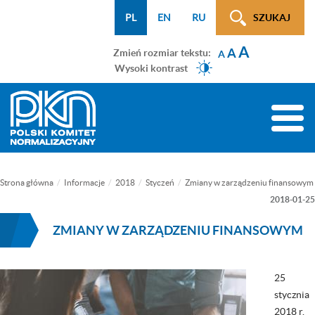
Menu
Przejdź
Przejdź
Przejdź
Przejdź
Mapa
PL
EN
RU
SZUKAJ
WCAG
do
do
do
do
strony
A
menu
treści
wyszukiwarki
menu
A
Zmień rozmiar tekstu:
A
głównego
bocznego
Wysoki kontrast
(tylko
na
Toggle
podstronach)
naviga
Strona główna
Informacje
2018
Styczeń
Zmiany w zarządzeniu finansowym
2018-01-25
ZMIANY W ZARZĄDZENIU FINANSOWYM
25
stycznia
2018 r.