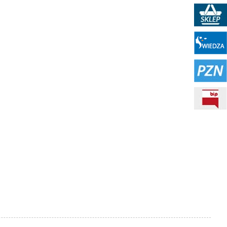
Sklep PKN
Portal WIEDZA
PZN
BIP