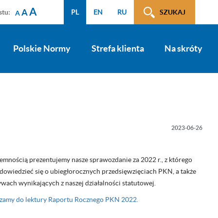
A
A
stu:
PL
EN
RU
SZUKAJ
A
Polskie Normy
Strefa klienta
Na skróty
2023-06-26
jemnością prezentujemy nasze sprawozdanie za 2022 r., z którego
dowiedzieć się o ubiegłorocznych przedsięwzięciach PKN, a także
ywach wynikających z naszej działalności statutowej.
zamy do lektury Raportu Rocznego PKN 2022.