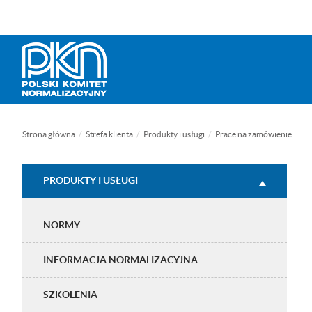
Menu
Przejdź
Przejdź
Przejdź
Przejdź
Mapa
WCAG
do
do
do
do
strony
menu
treści
wyszukiwarki
menu
głównego
bocznego
(tylko
na
podstronach)
Strona główna
Strefa klienta
Produkty i usługi
Prace na zamówienie
Strefa
PRODUKTY I USŁUGI
klienta
NORMY
INFORMACJA NORMALIZACYJNA
SZKOLENIA