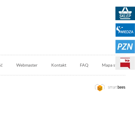
Sklep PKN
Portal WIEDZA
PZN
BIP
ść
Webmaster
Kontakt
FAQ
Mapa strony
Przejdź
na
stronę
wykonawcy:
Smartbess