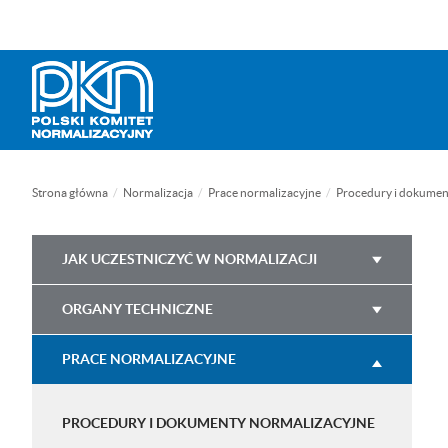
Menu
Przejdź
Przejdź
Przejdź
Przejdź
Mapa
WCAG
do
do
do
do
strony
menu
treści
wyszukiwarki
menu
głównego
bocznego
(tylko
na
podstronach)
Strona główna
Normalizacja
Prace normalizacyjne
Procedury i dokumen
Main
JAK UCZESTNICZYĆ W NORMALIZACJI
navigation
ORGANY TECHNICZNE
PRACE NORMALIZACYJNE
PROCEDURY I DOKUMENTY NORMALIZACYJNE