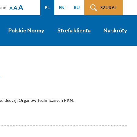
A
A
stu:
PL
EN
RU
SZUKAJ
A
Polskie Normy
Strefa klienta
Na skróty
T
d decyzji Organów Technicznych PKN.