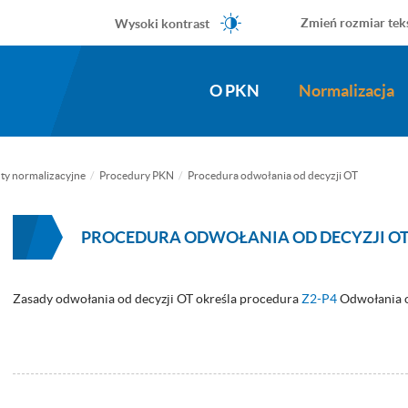
Wysoki kontrast
Zmień rozmiar tek
O PKN
Normalizacja
ty normalizacyjne
Procedury PKN
Procedura odwołania od decyzji OT
PROCEDURA ODWOŁANIA OD DECYZJI O
Zasady odwołania od decyzji OT określa procedura
Z2-P4
Odwołania o