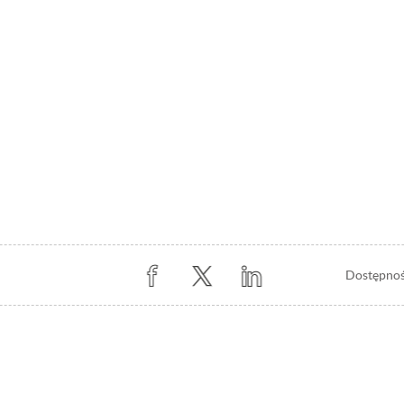
Stopka
Dostępno
z
prawej